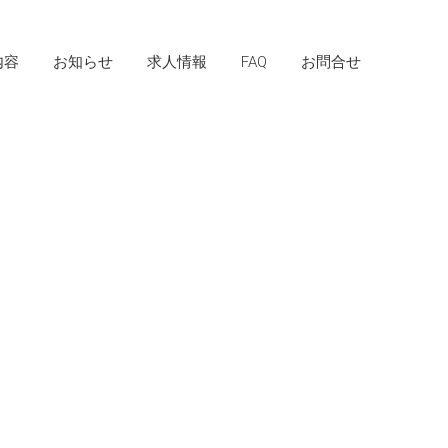
内容
お知らせ
求人情報
FAQ
お問合せ
許可証一覧
製造フロー
受入について
設備紹介
。