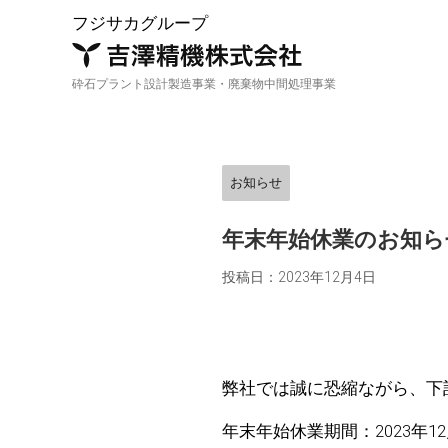
フジサカグループ
砕石プラント設計製造事業・廃棄物中間処理事業
企業概
鉄工部
企業概要
事業内容
お知らせ
アクセ
年末年始休業のお知ら
投稿日：
2023年12月4日
弊社では誠に恐縮ながら、下
年末年始休業期間：2023年12月2