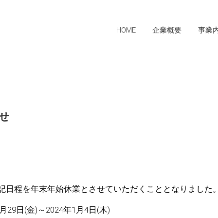
HOME
企業概要
事業
要
沿革
エコステーション
製品情報：天下無草
ス
グループ会社
施設紹介
せ
試験室
自社検査
記日程を年末年始休業とさせていただくこととなりました
9日(金)～2024年1月4日(木)